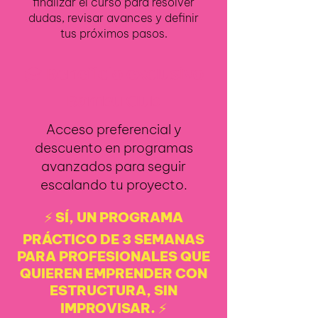
finalizar el curso para resolver
dudas, revisar avances y definir
tus próximos pasos.
🎓 Beneficio exclusivo
Bambu Club
Acceso preferencial y
descuento en programas
avanzados para seguir
escalando tu proyecto.
⚡ SÍ, UN PROGRAMA
PRÁCTICO DE 3 SEMANAS
PARA PROFESIONALES QUE
QUIEREN EMPRENDER CON
ESTRUCTURA, SIN
IMPROVISAR. ⚡