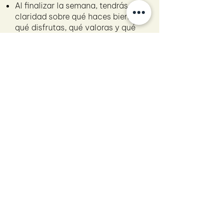
Al finalizar la semana, tendrás
claridad sobre qué haces bien,
qué disfrutas, qué valoras y qué
tipo de negocio encaja contigo.
🔮 La magia empieza mirándote
a ti misma.
SEMANA 2: WILDEST
DREAMS +
OPORTUNIDADES
REALES
Pasarás de tener un listado de
ideas a oportunidades reales,
aplicando el método Bambú:
viabilidad, deseo y monetización.
Tendrás tu idea aterrizada y
estructurada, con todos los
elementos de un modelo de