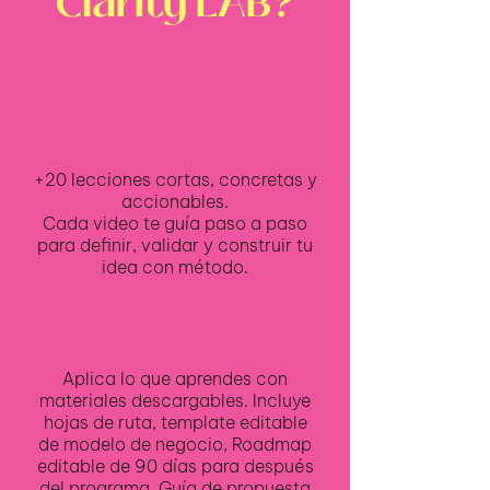
Clarity LAB?
🎥 Módulos
pregrabados y
prácticos
+20 lecciones cortas, concretas y
accionables.
Cada video te guía paso a paso
para definir, validar y construir tu
idea con método.
🗂️ Plantillas editables
Aplica lo que aprendes con
materiales descargables. Incluye
hojas de ruta, t
emplate editable
de modelo de negocio, Roadmap
editable de 90 días para después
del programa,
Guía de propuesta